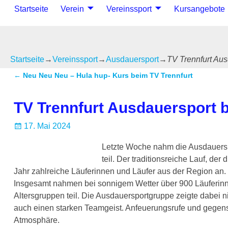
Startseite
Verein
Vereinssport
Kursangebote
Startseite
→
Vereinssport
→
Ausdauersport
→
TV Trennfurt Au
←
Neu Neu Neu – Hula hup- Kurs beim TV Trennfurt
Artikelnavigation
TV Trennfurt Ausdauersport 
17. Mai 2024
Letzte Woche nahm die Ausdauersp
teil. Der traditionsreiche Lauf, de
Jahr zahlreiche Läuferinnen und Läufer aus der Region an.
Insgesamt nahmen bei sonnigem Wetter über 900 Läuferinn
Altersgruppen teil. Die Ausdauersportgruppe zeigte dabei 
auch einen starken Teamgeist. Anfeuerungsrufe und gegense
Atmosphäre.