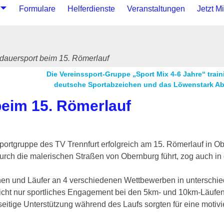
Formulare
Helferdienste
Veranstaltungen
Jetzt M
sdauersport beim 15. Römerlauf
Die Vereinssport-Gruppe „Sport Mix 4-6 Jahre“ traini
deutsche Sportabzeichen und das Löwenstark A
beim 15. Römerlauf
ortgruppe des TV Trennfurt erfolgreich am 15. Römerlauf in O
r durch die malerischen Straßen von Obernburg führt, zog auch i
en und Läufer an 4 verschiedenen Wettbewerben in unterschie
nicht nur sportliches Engagement bei den 5km- und 10km-Läufe
itige Unterstützung während des Laufs sorgten für eine motiv