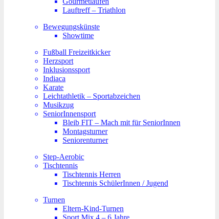
Gourmetlaufen
Lauftreff – Triathlon
Bewegungskünste
Showtime
Fußball Freizeitkicker
Herzsport
Inklusionssport
Indiaca
Karate
Leichtathletik – Sportabzeichen
Musikzug
SeniorInnensport
Bleib FIT – Mach mit für SeniorInnen
Montagsturner
Seniorenturner
Step-Aerobic
Tischtennis
Tischtennis Herren
Tischtennis SchülerInnen / Jugend
Turnen
Eltern-Kind-Turnen
Sport Mix 4 – 6 Jahre