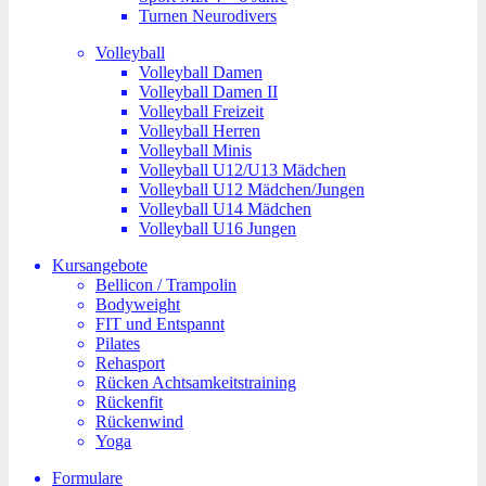
Turnen Neurodivers
Volleyball
Volleyball Damen
Volleyball Damen II
Volleyball Freizeit
Volleyball Herren
Volleyball Minis
Volleyball U12/U13 Mädchen
Volleyball U12 Mädchen/Jungen
Volleyball U14 Mädchen
Volleyball U16 Jungen
Kursangebote
Bellicon / Trampolin
Bodyweight
FIT und Entspannt
Pilates
Rehasport
Rücken Achtsamkeitstraining
Rückenfit
Rückenwind
Yoga
Formulare