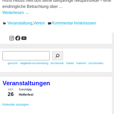
Horst Heuss hielt dort seine diesjährige Neujahrsrede – eine
eindringliche Betrachtung über
…
Weiterlesen →
Veranstaltung
,
Verein
Kommentar hinterlassen
gesucht
mitgliederversammlung
tischtennis
trainer
trainerin
turnstunden
Veranstaltungen
Ganztägig
SEP.
26
Helferfest
Kalender anzeigen