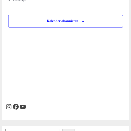
Veranstalt
Kalender abonnieren
Instagram
Facebook
YouTube