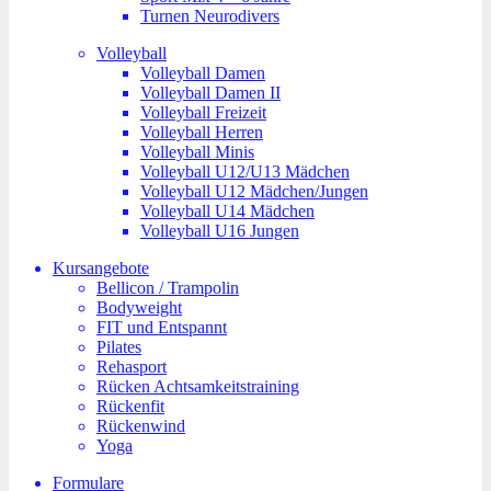
Turnen Neurodivers
Volleyball
Volleyball Damen
Volleyball Damen II
Volleyball Freizeit
Volleyball Herren
Volleyball Minis
Volleyball U12/U13 Mädchen
Volleyball U12 Mädchen/Jungen
Volleyball U14 Mädchen
Volleyball U16 Jungen
Kursangebote
Bellicon / Trampolin
Bodyweight
FIT und Entspannt
Pilates
Rehasport
Rücken Achtsamkeitstraining
Rückenfit
Rückenwind
Yoga
Formulare