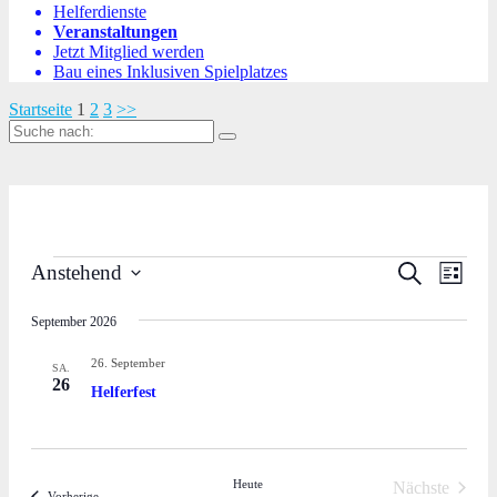
Helferdienste
Veranstaltungen
Jetzt Mitglied werden
Bau eines Inklusiven Spielplatzes
Startseite
1
2
3
>>
Suche
nach:
Veranstaltungen
Veranstal
Veran
Suche
Anstehend
Liste
Ansic
Suche
Datum
Navig
wählen.
September 2026
und
Ansichten
26. September
SA.
26
Navigati
Helferfest
Heute
Nächste
Veranstaltungen
Vorherige