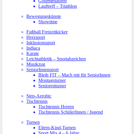
Gourmetlaufen
Lauftreff – Triathlon
Bewegungskünste
Showtime
Fußball Freizeitkicker
Herzsport
Inklusionssport
Indiaca
Karate
Leichtathletik – Sportabzeichen
Musikzug
SeniorInnensport
Bleib FIT – Mach mit für SeniorInnen
Montagsturner
Seniorenturner
Step-Aerobic
Tischtennis
Tischtennis Herren
Tischtennis SchülerInnen / Jugend
Turnen
Eltern-Kind-Turnen
Sport Mix 4 – 6 Jahre