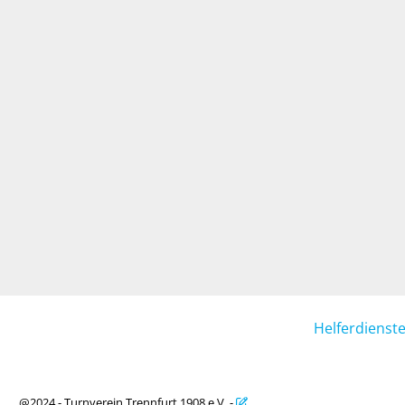
Helferdienst
@2024 - Turnverein Trennfurt 1908 e.V. -